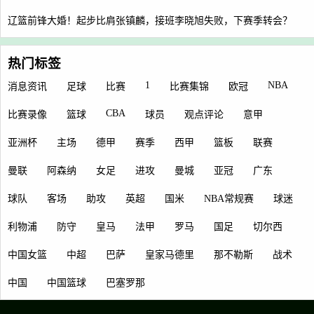
辽篮前锋大婚！起步比肩张镇麟，接班李晓旭失败，下赛季转会？
热门标签
1
NBA
消息资讯
足球
比赛
比赛集锦
欧冠
CBA
比赛录像
篮球
球员
观点评论
意甲
亚洲杯
主场
德甲
赛季
西甲
篮板
联赛
曼联
阿森纳
女足
进攻
曼城
亚冠
广东
球队
客场
助攻
英超
国米
NBA常规赛
球迷
利物浦
防守
皇马
法甲
罗马
国足
切尔西
中国女篮
中超
巴萨
皇家马德里
那不勒斯
战术
中国
中国篮球
巴塞罗那