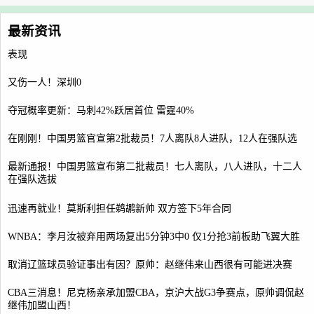
最新资讯
表现
又伤一人！深圳0
夺冠概率更新：马刺42%跃居首位 雷霆40%
在刚刚！中国男篮官宣第2批裁员！7人离队8人进队，12人在强队选
最新通报！中国男篮宣布第二批裁员！七人离队，八人进队，十二人
在强队选拔
迅速再就业！莫斯利担任鹈鹕新帅 双方签下5年合同
WNBA：李月汝被弃用两场复出5分钟3中0 仅1分抢3前板助飞翼大胜
取消辽篮球员验证事出有因？原帅：赵继伟来山西很有可能进决赛
CBA三消息！尼克杨亲承加盟CBA，京沪大战G3争赛点，原帅调侃赵
继伟加盟山西！