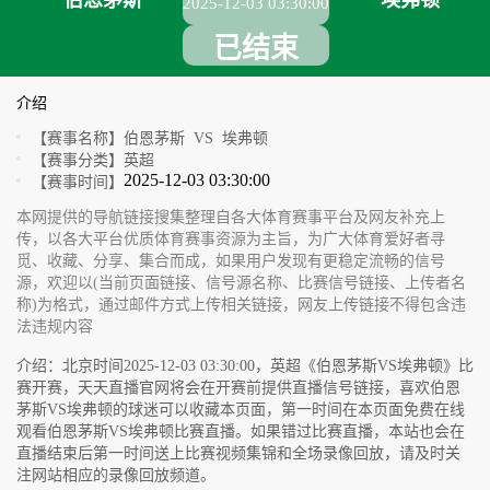
伯恩茅斯
埃弗顿
2025-12-03 03:30:00
已结束
介绍
【赛事名称】
伯恩茅斯 VS 埃弗顿
【赛事分类】
英超
2025-12-03 03:30:00
【赛事时间】
本网提供的导航链接搜集整理自各大体育赛事平台及网友补充上
传，以各大平台优质体育赛事资源为主旨，为广大体育爱好者寻
觅、收藏、分享、集合而成，如果用户发现有更稳定流畅的信号
源，欢迎以(当前页面链接、信号源名称、比赛信号链接、上传者名
称)为格式，通过邮件方式上传相关链接，网友上传链接不得包含违
法违规内容
介绍：北京时间2025-12-03 03:30:00，英超《伯恩茅斯VS埃弗顿》比
赛开赛，天天直播官网将会在开赛前提供直播信号链接，喜欢伯恩
茅斯VS埃弗顿的球迷可以收藏本页面，第一时间在本页面免费在线
观看伯恩茅斯VS埃弗顿比赛直播。如果错过比赛直播，本站也会在
直播结束后第一时间送上比赛视频集锦和全场录像回放，请及时关
注网站相应的录像回放频道。