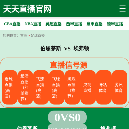
☰
天天直播官网
CBA直播
NBA直播
英超直播
西甲直播
意甲直播
德甲直播
您的位置：
首页
>
足球直播
伯恩茅斯 VS 埃弗顿
直播信号源
超清
看球
飞速
飞球
蜘蛛
直播
直播
直播
直播
直播
央视
咪咕
腾讯
（红
(高
(高
(高
（推
直播
体育
体育
单推
清)
清)
清)
荐）
荐）
0
VS
0