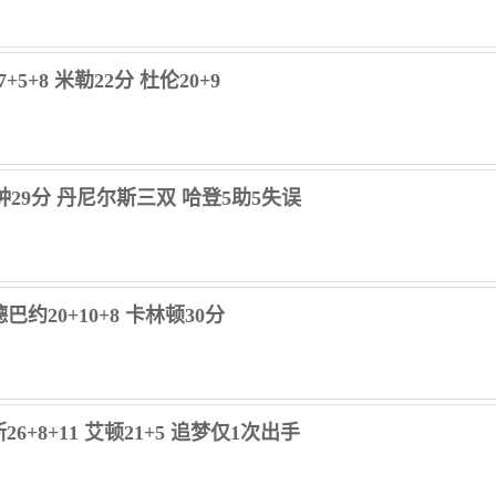
5+8 米勒22分 杜伦20+9
分钟29分 丹尼尔斯三双 哈登5助5失误
德巴约20+10+8 卡林顿30分
6+8+11 艾顿21+5 追梦仅1次出手