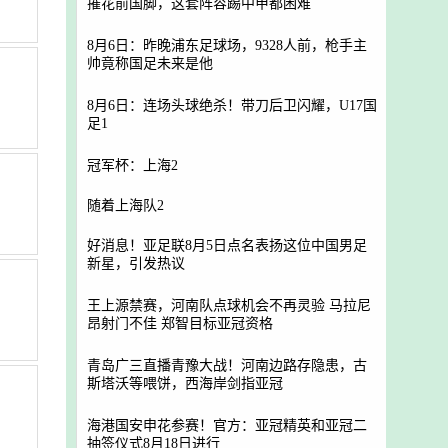
摧花前国脚，这套阵容踢中甲都困难
8月6日：昨晚浦东足球场，9328人前，枪手主
帅竟称国足未来是他
8月6日：连场头球绝杀！带刀后卫闪耀，U17国
足1
冠军杯：上海2
随着上海队2
好消息！亚足联8月5日点名表扬这位中国男足
新星，引发热议
王上源禁赛，河南队点球机会不再灵验 马拉尼
昂射门不佳 郑智目标亚冠资格
青岛广三直播青豫大战！河南边路存隐患，古
斯塔沃等喂饼，西海岸剑指亚冠
海港国安申花参赛！官方：亚冠精英和亚冠二
抽签仪式8月18日进行