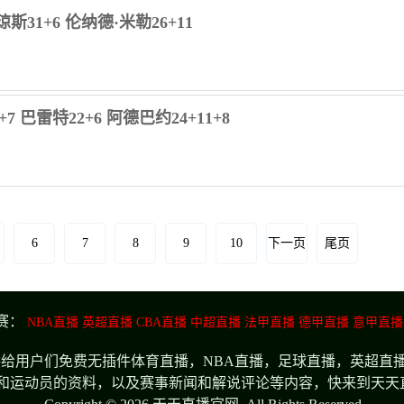
斯31+6 伦纳德·米勒26+11
7 巴雷特22+6 阿德巴约24+11+8
6
7
8
9
10
下一页
尾页
赛：
NBA直播
英超直播
CBA直播
中超直播
法甲直播
德甲直播
意甲直播
供给用户们免费无插件体育直播，NBA直播，足球直播，英超直播
和运动员的资料，以及赛事新闻和解说评论等内容，快来到天天