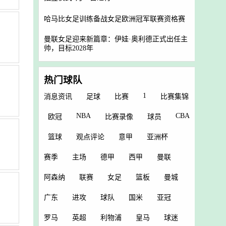
哈马比女足训练备战女足欧洲冠军联赛资格赛
曼联女足迎来新篇章：伊娃·奥利德正式出任主
帅，目标2028年
热门球队
1
消息资讯
足球
比赛
比赛集锦
NBA
CBA
欧冠
比赛录像
球员
篮球
观点评论
意甲
亚洲杯
赛季
主场
德甲
西甲
曼联
阿森纳
联赛
女足
篮板
曼城
广东
进攻
球队
国米
亚冠
罗马
英超
利物浦
皇马
球迷