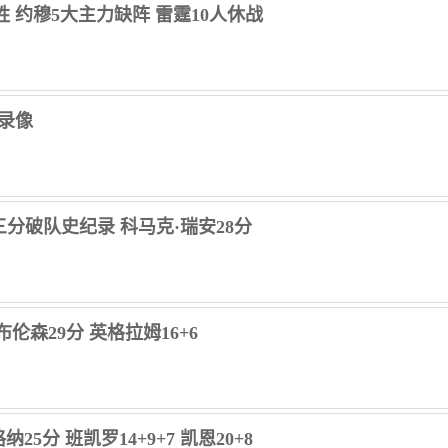
连胜 约穆5大主力缺阵 雷霆10人休战
场录像
1记三分破队史纪录 科马克·瑞安28分
 布伦森29分 英格拉姆16+6
25分 班凯罗14+9+7 凯恩20+8