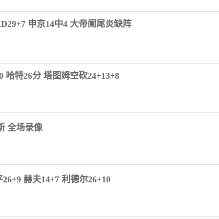
KD29+7 申京14中4 大帝阑尾炎缺阵
0 哈特26分 塔图姆空砍24+13+8
克斯 全场录像
+9 赫夫14+7 利德尔26+10