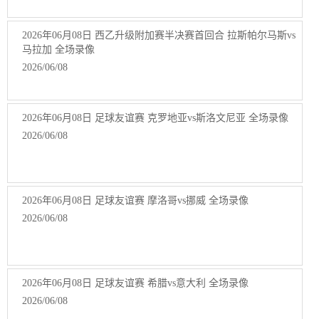
2026年06月08日 西乙升级附加赛半决赛首回合 拉斯帕尔马斯vs
马拉加 全场录像
2026/06/08
2026年06月08日 足球友谊赛 克罗地亚vs斯洛文尼亚 全场录像
2026/06/08
2026年06月08日 足球友谊赛 摩洛哥vs挪威 全场录像
2026/06/08
2026年06月08日 足球友谊赛 希腊vs意大利 全场录像
2026/06/08