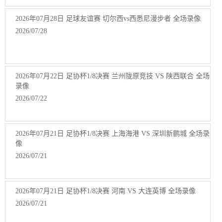
2026年07月28日 足球友谊赛 切尔西vs西悉尼漫步者 全场录像
2026/07/28
2026年07月22日 足协杯1/8决赛 兰州陇原竞技 VS 陕西联合 全场
录像
2026/07/22
2026年07月21日 足协杯1/8决赛 上海海港 VS 深圳新鹏城 全场录
像
2026/07/21
2026年07月21日 足协杯1/8决赛 河南 VS 大连英博 全场录像
2026/07/21