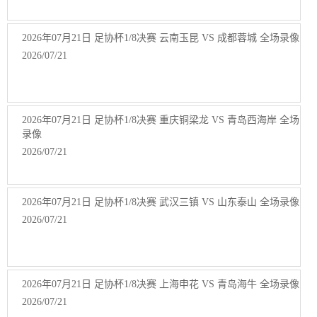
2026年07月21日 足协杯1/8决赛 云南玉昆 VS 成都蓉城 全场录像
2026/07/21
2026年07月21日 足协杯1/8决赛 重庆铜梁龙 VS 青岛西海岸 全场
录像
2026/07/21
2026年07月21日 足协杯1/8决赛 武汉三镇 VS 山东泰山 全场录像
2026/07/21
2026年07月21日 足协杯1/8决赛 上海申花 VS 青岛海牛 全场录像
2026/07/21