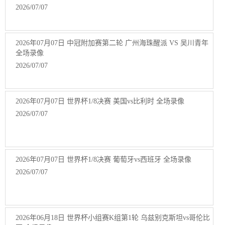
2026/07/07
2026年07月07日 中冠附加赛第二轮 广州海珠醒派 VS 吴川青年
全场录像
2026/07/07
2026年07月07日 世界杯1/8决赛 美国vs比利时 全场录像
2026/07/07
2026年07月07日 世界杯1/8决赛 葡萄牙vs西班牙 全场录像
2026/07/07
2026年06月18日 世界杯小组赛K组第1轮 乌兹别克斯坦vs哥伦比