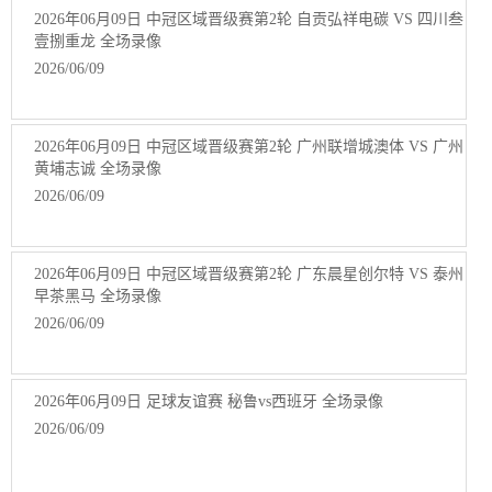
2026年06月09日 中冠区域晋级赛第2轮 自贡弘祥电碳 VS 四川叁
壹捌重龙 全场录像
2026/06/09
2026年06月09日 中冠区域晋级赛第2轮 广州联增城澳体 VS 广州
黄埔志诚 全场录像
2026/06/09
2026年06月09日 中冠区域晋级赛第2轮 广东晨星创尔特 VS 泰州
早茶黑马 全场录像
2026/06/09
2026年06月09日 足球友谊赛 秘鲁vs西班牙 全场录像
2026/06/09