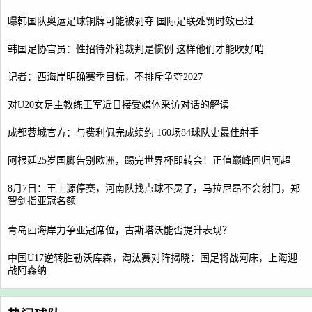
曝韩国队奥运足球铜牌可能被剥夺 国际足联处罚时效已过
韩国足协官员：性招待外籍裁判是惯例 这样他们才能吹好哨
记者：西海岸明确赛季目标，不排斥争夺2027
对U20女足主教练王军近日接受媒体采访对话的解读
成都蓉城官方：与费利佩完成续约 160场84球队史最佳射手
阿根廷25岁国脚告别欧洲，踢完世界杯即转会！正值巅峰回归阿超
8月7日：王上源停赛，河南队找点球不灵了，马拉尼昂不会射门，郑
智剑指亚冠名额
青岛西海岸力争亚冠席位，古斯塔沃能否提升表现？
中国U17逆转胜勒沃库森，淘汰赛对阵揭晓：国足将战河床，上海迎
战阿森纳