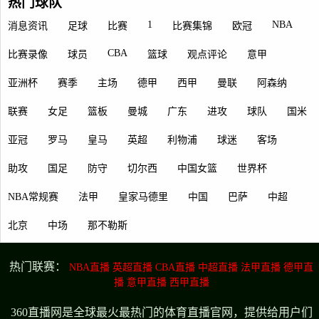
热门球队
1
NBA
消息资讯
足球
比赛
比赛集锦
欧冠
CBA
比赛录像
球员
篮球
观点评论
意甲
亚洲杯
赛季
主场
德甲
西甲
曼联
阿森纳
联赛
女足
篮板
曼城
广东
进攻
球队
国米
亚冠
罗马
皇马
英超
利物浦
球迷
客场
助攻
国足
防守
切尔西
中国女篮
世界杯
NBA常规赛
法甲
皇家马德里
中国
巴萨
中超
北京
中场
那不勒斯
热门联赛：
NBA直播
英超直播
CBA直播
中超直播
法甲直播
德甲直
播
意甲直播
西甲直播
360直播网是全球最火最热门的体育直播官网，提供给用户们