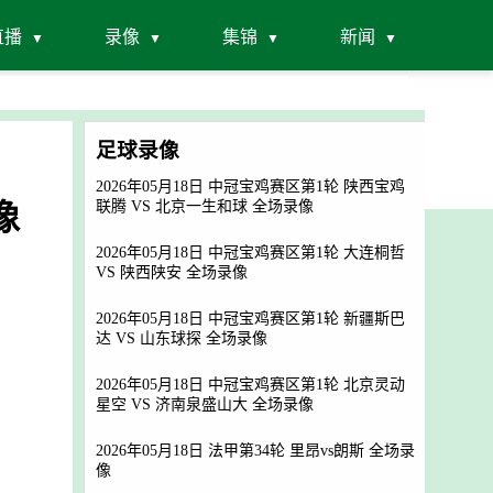
直播
录像
集锦
新闻
足球录像
2026年05月18日 中冠宝鸡赛区第1轮 陕西宝鸡
像
联腾 VS 北京一生和球 全场录像
2026年05月18日 中冠宝鸡赛区第1轮 大连桐哲
VS 陕西陕安 全场录像
2026年05月18日 中冠宝鸡赛区第1轮 新疆斯巴
达 VS 山东球探 全场录像
2026年05月18日 中冠宝鸡赛区第1轮 北京灵动
星空 VS 济南泉盛山大 全场录像
2026年05月18日 法甲第34轮 里昂vs朗斯 全场录
像