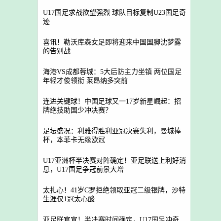
U17国足求战欲望强烈 球队目标复制U23国足奇
迹
喜讯！勒沃库森女足即将迎来中国国脚沈梦露
的告别战
海港VS成都蓉城：5大后防主力坐镇 两位国足
年轻才俊领衔 莱昂纳多突前
连进关键球！中国足球又一17岁新星崛起：招
牌绝技助国少冲决赛？
足坛盛况：利雅得胜利亚冠决赛失利，曼城捧
杯，本菲卡无缘欧冠
U17亚洲杯半决赛对阵确定！亚足联送上利好消
息，U17国足争冠前景大增
太扎心！41岁C罗拒绝领取亚冠二级银牌，沙特
生涯仅1冠太心酸
亚足联官宣！半决赛时间确定，U17国足冲奇