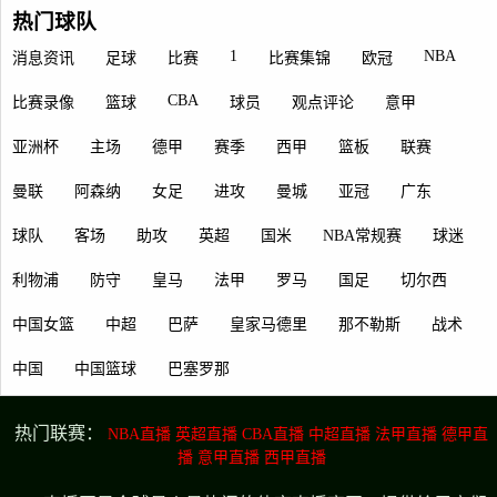
热门球队
1
NBA
消息资讯
足球
比赛
比赛集锦
欧冠
CBA
比赛录像
篮球
球员
观点评论
意甲
亚洲杯
主场
德甲
赛季
西甲
篮板
联赛
曼联
阿森纳
女足
进攻
曼城
亚冠
广东
球队
客场
助攻
英超
国米
NBA常规赛
球迷
利物浦
防守
皇马
法甲
罗马
国足
切尔西
中国女篮
中超
巴萨
皇家马德里
那不勒斯
战术
中国
中国篮球
巴塞罗那
热门联赛：
NBA直播
英超直播
CBA直播
中超直播
法甲直播
德甲直
播
意甲直播
西甲直播