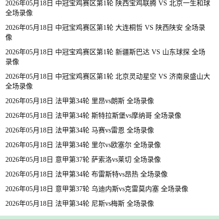
2026年05月18日 中冠宝鸡赛区第1轮 陕西宝鸡联腾 VS 北京一生和球
全场录像
2026年05月18日 中冠宝鸡赛区第1轮 大连桐哲 VS 陕西陕安 全场录
像
2026年05月18日 中冠宝鸡赛区第1轮 新疆斯巴达 VS 山东球探 全场
录像
2026年05月18日 中冠宝鸡赛区第1轮 北京灵动星空 VS 济南泉盛山大
全场录像
2026年05月18日 法甲第34轮 里昂vs朗斯 全场录像
2026年05月18日 法甲第34轮 斯特拉斯堡vs摩纳哥 全场录像
2026年05月18日 法甲第34轮 马赛vs雷恩 全场录像
2026年05月18日 法甲第34轮 里尔vs欧塞尔 全场录像
2026年05月18日 意甲第37轮 萨索洛vs莱切 全场录像
2026年05月18日 法甲第34轮 布雷斯特vs昂热 全场录像
2026年05月18日 意甲第37轮 乌迪内斯vs克雷莫内塞 全场录像
2026年05月18日 法甲第34轮 尼斯vs梅斯 全场录像