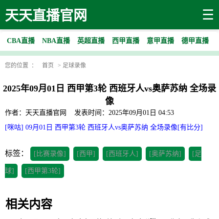
☰
天天直播官网
CBA直播
NBA直播
英超直播
西甲直播
意甲直播
德甲直播
您的位置 ：
首页
>
足球录像
2025年09月01日 西甲第3轮 西班牙人vs奥萨苏纳 全场录
像
作者：天天直播官网
发表时间：2025年09月01日 04:53
[咪咕] 09月01日 西甲第3轮 西班牙人vs奥萨苏纳 全场录像[有比分]
标签：
[比赛录像]
[西甲]
[西班牙人]
[奥萨苏纳]
[足
球]
[西甲第3轮]
相关内容