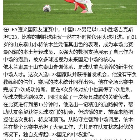
在CFA遵义国际友谊赛中，中国U23男足以1-0小胜塔吉克斯
坦U23，比赛的制胜球由贺一然在补时阶段用头球打进。而21
岁的山东泰山小将依木兰凭借其出色的表现，成为本场比赛
最闪耀的本土年轻球员，以强大的数据支持展示了自己作为
中场的潜质，被众多球迷视为未来国足中场的核心。
依木兰隶属于山东泰山青训体系，是球队重点培养的新生代
中场人才。这次入选U23国家队并获得首发机会，他没有辜负
教练组的信任，赛后的技术统计同样出色。他在全场比赛中
完成了7次成功抢断，而在8次身体对抗中也赢得了7次胜利，
传球次数达到69次，同时贡献了一次极具威胁的关键传球。
在比赛进行到第15分钟时，他送出一记精准的边路斜传，帮
助队友余望获得头球攻门的机会，但遗憾的是，前锋未能把
握住这次良机，将皮球顶飞。从防守拦截到中场调度，依木
兰在整个比赛中承担了大量工作，尤其是在队友状态起伏的
情况下，独自支撑起U23国足的中场运作。