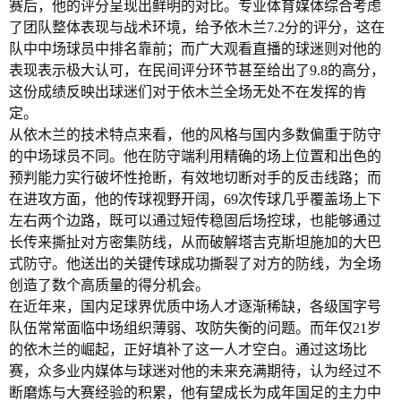
赛后，他的评分呈现出鲜明的对比。专业体育媒体综合考虑
了团队整体表现与战术环境，给予依木兰7.2分的评分，这在
队中中场球员中排名靠前；而广大观看直播的球迷则对他的
表现表示极大认可，在民间评分环节甚至给出了9.8的高分，
这份成绩反映出球迷们对于依木兰全场无处不在发挥的肯
定。
从依木兰的技术特点来看，他的风格与国内多数偏重于防守
的中场球员不同。他在防守端利用精确的场上位置和出色的
预判能力实行破坏性抢断，有效地切断对手的反击线路；而
在进攻方面，他的传球视野开阔，69次传球几乎覆盖场上下
左右两个边路，既可以通过短传稳固后场控球，也能够通过
长传来撕扯对方密集防线，从而破解塔吉克斯坦施加的大巴
式防守。他送出的关键传球成功撕裂了对方的防线，为全场
创造了数个高质量的得分机会。
在近年来，国内足球界优质中场人才逐渐稀缺，各级国字号
队伍常常面临中场组织薄弱、攻防失衡的问题。而年仅21岁
的依木兰的崛起，正好填补了这一人才空白。通过这场比
赛，众多业内媒体与球迷对他的未来充满期待，认为经过不
断磨炼与大赛经验的积累，他有望成长为成年国足的主力中