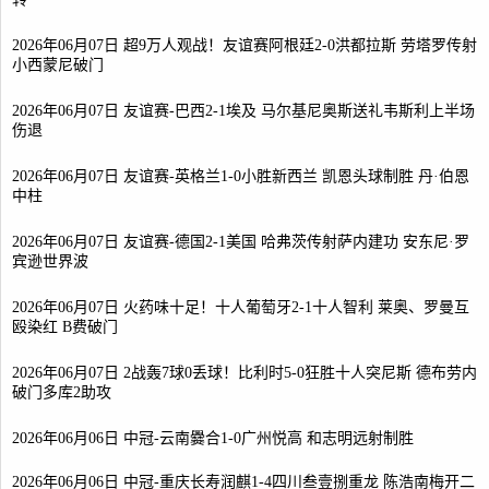
转
2026年06月07日 超9万人观战！友谊赛阿根廷2-0洪都拉斯 劳塔罗传射
小西蒙尼破门
2026年06月07日 友谊赛-巴西2-1埃及 马尔基尼奥斯送礼韦斯利上半场
伤退
2026年06月07日 友谊赛-英格兰1-0小胜新西兰 凯恩头球制胜 丹·伯恩
中柱
2026年06月07日 友谊赛-德国2-1美国 哈弗茨传射萨内建功 安东尼·罗
宾逊世界波
2026年06月07日 火药味十足！十人葡萄牙2-1十人智利 莱奥、罗曼互
殴染红 B费破门
2026年06月07日 2战轰7球0丢球！比利时5-0狂胜十人突尼斯 德布劳内
破门多库2助攻
2026年06月06日 中冠-云南爨合1-0广州悦高 和志明远射制胜
2026年06月06日 中冠-重庆长寿润麒1-4四川叁壹捌重龙 陈浩南梅开二