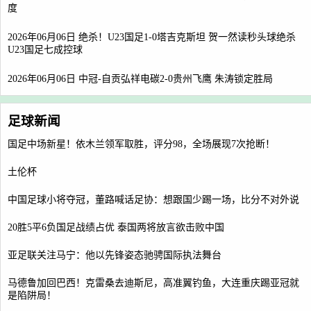
度
2026年06月06日 绝杀！U23国足1-0塔吉克斯坦 贺一然读秒头球绝杀
U23国足七成控球
2026年06月06日 中冠-自贡弘祥电碳2-0贵州飞鹰 朱涛锁定胜局
足球新闻
国足中场新星！依木兰领军取胜，评分98，全场展现7次抢断！
土伦杯
中国足球小将夺冠，董路喊话足协：想跟国少踢一场，比分不对外说
20胜5平6负国足战绩占优 泰国两将放言欲击败中国
亚足联关注马宁：他以先锋姿态驰骋国际执法舞台
马德鲁加回巴西！克雷桑去迪斯尼，高准翼钓鱼，大连重庆踢亚冠就
是陷阱局！